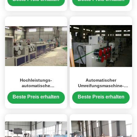
Umreifungsmaschine
Verdrängungs-Linie auf
Hochleistungs-
Automatischer
automatische
Umreifungsmaschine-
Umreifungsmaschine,
Bügel pp., der Maschine
Bule/Gelb-Haustier-
einzelne Schraube herstellt
Beste Preis erhalten
Beste Preis erhalten
Verpackungs-Gurt