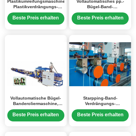
Plastikumreifungsmaschine,
Vollautomatisches pp.-
Plastikverdrängungs-
Bügel-Band-
Maschinerie/pp.
Plastikumreifungsmaschine
Fertigungsstraße gurtend
mit PC Steuerung
Beste Preis erhalten
Beste Preis erhalten
Vollautomatische Bügel-
Starpping-Band-
Banderoliermaschine,
Verdrängungs-
einzelner Schrauben-
Polyumreifungsmaschine
Haustier-Bügel, der
für Plastikgurtungsband-
Beste Preis erhalten
Beste Preis erhalten
Maschine herstellt
Fertigungsstraße