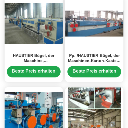
HAUSTIER Bügel, der
Pp.-/HAUSTIER-Bügel, der
Maschine,
Maschinen-Karton-Kasten-
Plastikumreifungsmaschine
Verpackungs-Bügel-
für das Verpacken herstellt
Maschine herstellt
Beste Preis erhalten
Beste Preis erhalten