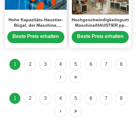
Hohe Kapazitäts-Haustier-
Hochgeschwindigkeitsgurtun
Bügel, der Maschine,
Maschine/HAUSTIER pp.
dauerhafte
bereiten Verpackungs-
Plastikumreifungsmaschine
Bügel-Maschine auf
Beste Preis erhalten
Beste Preis erhalten
herstellt
1
2
3
4
5
6
7
8
1
2
3
4
5
6
7
8