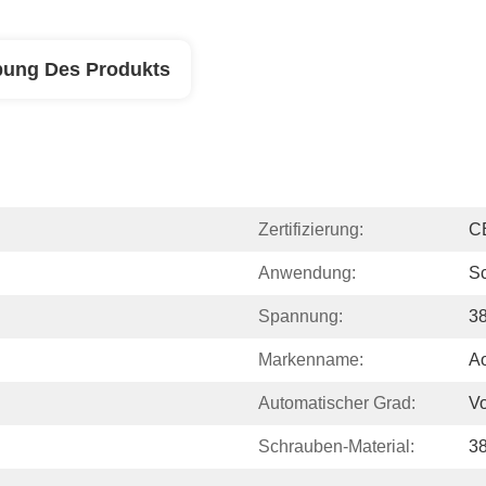
bung Des Produkts
Zertifizierung:
C
Anwendung:
S
Spannung:
3
Markenname:
Ao
Automatischer Grad:
Vo
Schrauben-Material:
3