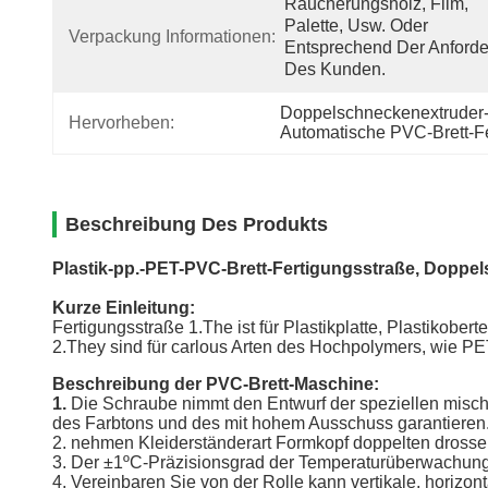
Räucherungsholz, Film, 
Palette, Usw. Oder 
Verpackung Informationen:
Entsprechend Der Anforde
Des Kunden.
Doppelschneckenextruder
Hervorheben:
Automatische PVC-Brett-F
Beschreibung Des Produkts
Plastik-pp.-PET-PVC-Brett-Fertigungsstraße, Dopp
Kurze Einleitung:
Fertigungsstraße 1.The ist für Plastikplatte, Plastikobe
2.They sind für carlous Arten des Hochpolymers, wie 
Beschreibung der PVC-Brett-Maschine:
1.
Die Schraube nimmt den Entwurf der speziellen mische
des Farbtons und des mit hohem Ausschuss garantieren
2. nehmen Kleiderständerart Formkopf doppelten drossel
3. Der ±1ºC-Präzisionsgrad der Temperaturüberwachung ka
4. Vereinbaren Sie von der Rolle kann vertikale, horizont