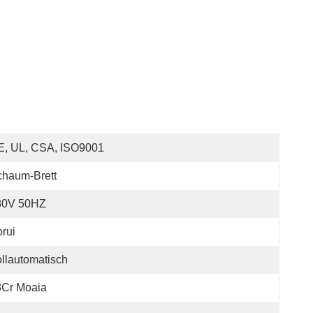
E, UL, CSA, ISO9001
chaum-Brett
80V 50HZ
rui
llautomatisch
8Cr Moaia