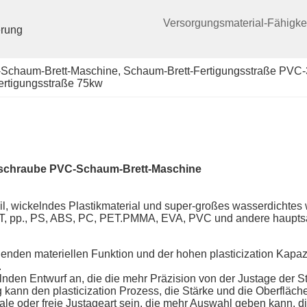
Versorgungsmaterial-Fähigkei
rung 
-Schaum-Brett-Maschine
, 
Schaum-Brett-Fertigungsstraße PVC
ertigungsstraße 75kw
elschraube PVC-Schaum-Brett-Maschine
rteil, wickelndes Plastikmaterial und super-großes wasserdichte
PET, pp., PS, ABS, PC, PET.PMMA, EVA, PVC und andere haupts
nden materiellen Funktion und der hohen plasticization Kapazit
.
nden Entwurf an, die die mehr Präzision von der Justage der S
nn den plasticization Prozess, die Stärke und die Oberfläche g
ale oder freie Justageart sein, die mehr Auswahl geben kann, die