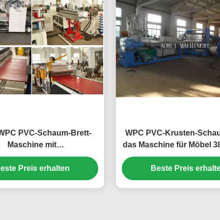
WPC PVC-Schaum-Brett-
WPC PVC-Krusten-Schau
Maschine mit
das Maschine für Möbel 
elschneckenextruder
herstellt
este Preis erhalten
Beste Preis erhalt