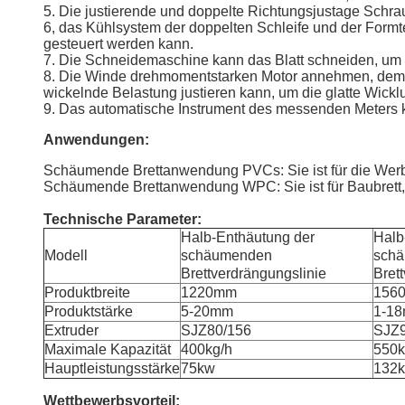
5. Die justierende und doppelte Richtungsjustage Schra
6, das Kühlsystem der doppelten Schleife und der For
gesteuert werden kann.
7. Die Schneidemaschine kann das Blatt schneiden, um 
8. Die Winde drehmomentstarken Motor annehmen, dem, 
wickelnde Belastung justieren kann, um die glatte Wicklu
9. Das automatische Instrument des messenden Meters ka
Anwendungen:
Schäumende Brettanwendung PVCs: Sie ist für die Werbun
Schäumende Brettanwendung WPC: Sie ist für Baubrett, M
Technische Parameter:
Halb-Enthäutung der
Halb
Modell
schäumenden
sch
Brettverdrängungslinie
Bret
Produktbreite
1220mm
156
Produktstärke
5-20mm
1-1
Extruder
SJZ80/156
SJZ9
Maximale Kapazität
400kg/h
550k
Hauptleistungsstärke
75kw
132
Wettbewerbsvorteil: