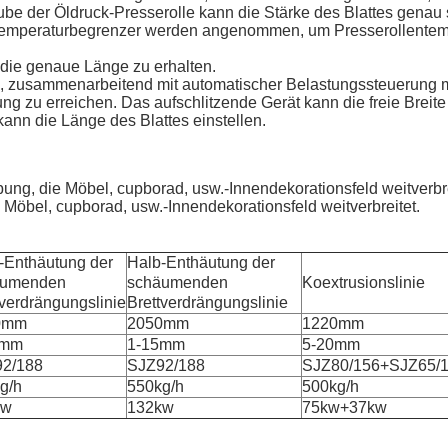
ube der Öldruck-Presserolle kann die Stärke des Blattes genau 
mtemperaturbegrenzer werden angenommen, um Presserollentemp
die genaue Länge zu erhalten.
zusammenarbeitend mit automatischer Belastungssteuerung mit
ng zu erreichen. Das aufschlitzende Gerät kann die freie Breite
nn die Länge des Blattes einstellen.
g, die Möbel, cupborad, usw.-Innendekorationsfeld weitverbre
öbel, cupborad, usw.-Innendekorationsfeld weitverbreitet.
-Enthäutung der
Halb-Enthäutung der
äumenden
schäumenden
Koextrusionslinie
tverdrängungslinie
Brettverdrängungslinie
0mm
2050mm
1220mm
8mm
1-15mm
5-20mm
2/188
SJZ92/188
SJZ80/156+SJZ65/
g/h
550kg/h
500kg/h
kw
132kw
75kw+37kw