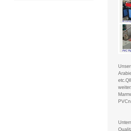
Unsere
Arabie
etc.QI
weite
Marmor
PVCna
Unter
Quali