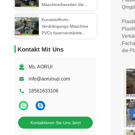
lärmarm herstellt
Maschine/bereiten die
Qingd
Plastikkörnchen auf, die
Maschine herstellen
Kunststoffrohr-
Plast
Verdrängungs-Maschine
Plasti
PVCs faserverstärkte
Verkä
weiche, PVC-Gridding-
Facha
Rohr-Fertigungsstraße
Kontakt Mit Uns
die Pl
Ms. AORUI
info@aoruisuji.com
18561633106
Kontaktieren Sie Uns Jetzt