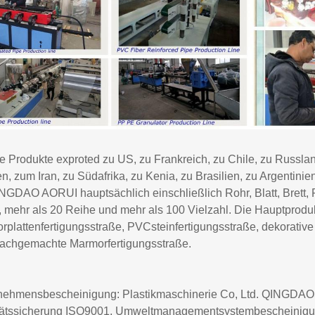
 Produkte exproted zu US, zu Frankreich, zu Chile, zu Russlan
n, zum Iran, zu Südafrika, zu Kenia, zu Brasilien, zu Argentini
NGDAO AORUI hauptsächlich einschließlich Rohr, Blatt, Brett, 
r, mehr als 20 Reihe und mehr als 100 Vielzahl. Die Hauptpro
plattenfertigungsstraße, PVCsteinfertigungsstraße, dekorative
chgemachte Marmorfertigungsstraße.
nehmensbescheinigung: Plastikmaschinerie Co, Ltd. QINGDA
tätssicherung ISO9001, Umweltmanagementsystembescheinigu