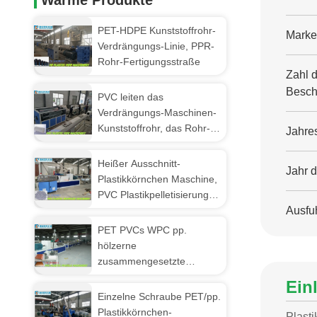
Warme Produkte
PET-HDPE Kunststoffrohr-
Marke
Verdrängungs-Linie, PPR-
Rohr-Fertigungsstraße
Zahl 
Beschä
PVC leiten das
Verdrängungs-Maschinen-
Kunststoffrohr, das Rohr-
Jahre
Verdrängungs-
Fertigungsstraße der
Heißer Ausschnitt-
Jahr 
Maschinerie-/PVC macht
Plastikkörnchen Maschine,
PVC Plastikpelletisierungs-
Extruder PVCs
Ausfuh
PET PVCs WPC pp.
hölzerne
zusammengesetzte
Plastikprofil-
Ein
Fertigungsstraße, die
Einzelne Schraube PET/pp.
Extruder-Maschinerie
Plastikkörnchen-
Plast