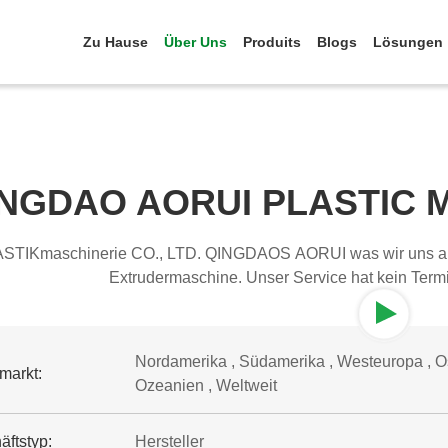
Zu Hause
Über Uns
Produits
Blogs
Lösungen
NGDAO AORUI PLASTIC 
nerie CO., LTD. QINGDAOS AORUI was wir uns aufnehmen, ist das Vertrauen der Kunden eher als die
Extrudermaschine. Unser Service hat kein Term
Nordamerika , Südamerika , Westeuropa , Ost
markt:
Ozeanien , Weltweit
äftstyp:
Hersteller