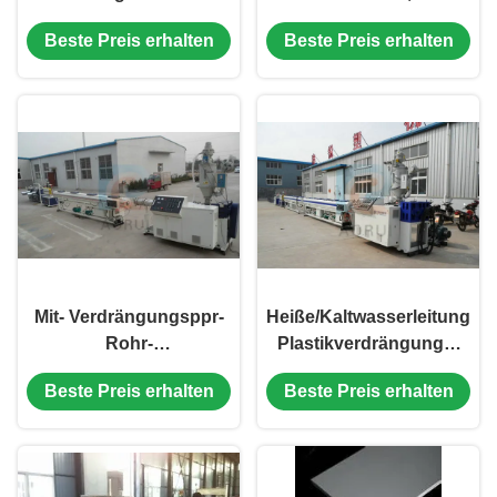
Faser-
Hochgeschwindigkeits-
Beste Preis erhalten
Beste Preis erhalten
Schlauch-/Schlangen-
PERT-Rohr-
Haut-Rohr
Fertigungsstraße
herstellt
Mit- Verdrängungsppr-
Heiße/Kaltwasserleitungs-
Rohr-
Plastikverdrängungs-
Plastikverdrängungs-
Linie, PPR-Rohr-
Beste Preis erhalten
Beste Preis erhalten
Linie, Wasserleitungs-
Plastikverdrängungs-
Plastikverdrängungs-
Maschine
Maschine