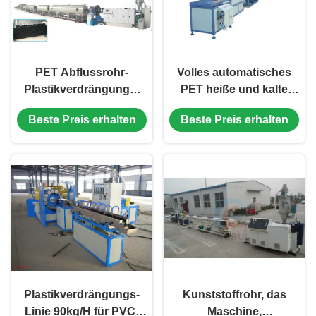
PET Abflussrohr-
Volles automatisches
Plastikverdrängungs-
PET heiße und kalte
Linie mit
Wasserversorgungs-
Beste Preis erhalten
Beste Preis erhalten
Hochgeschwindigkeitsextruder
Rohr-Fertigungsstraße
Plastikverdrängungs-
Kunststoffrohr, das
Linie 90kg/H für PVC-
Maschine,