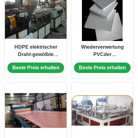
HDPE elektrischer
Wiederverwertung
Draht-gewölbte
PVCder
Plastikfertigungsstraße-
plastikverdrängungs-
Beste Preis erhalten
Beste Preis erhalten
einzelne Schraube
Linie, WPC-Brett-
Verdrängungs-
Maschinerie