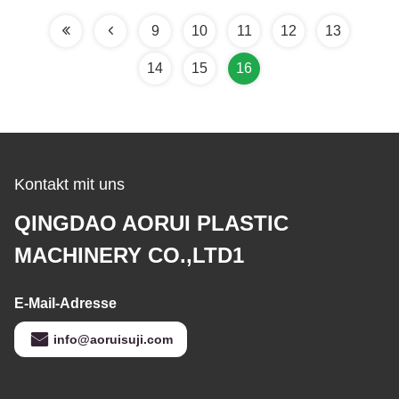
9
10
11
12
13
14
15
16
Kontakt mit uns
QINGDAO AORUI PLASTIC
MACHINERY CO.,LTD1
E-Mail-Adresse
info@aoruisuji.com