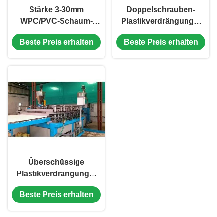
Stärke 3-30mm
Doppelschrauben-
WPC/PVC-Schaum-
Plastikverdrängungs-
Brett-
Maschine, WPC-Brett-
Beste Preis erhalten
Beste Preis erhalten
Plastikverdrängungs-
Fertigungsstraße
Linie
Überschüssige
Plastikverdrängungs-
Linie, WPC-Schaum-
Beste Preis erhalten
Brett-Verdrängungs-
Ausrüstung