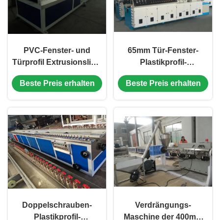
PVC-Fenster- und
65mm Tür-Fenster-
Türprofil Extrusionslinie
Plastikprofil-
Verschiedene
Verdrängungs-Linie
Beste Preis erhalten
Beste Preis erhalten
Kunststoffprofilprodukte
UPVC-Profil, das
Produktionslinie
Maschine herstellt
Doppelschrauben-
Verdrängungs-
Plastikprofil-
Maschine der 400mm