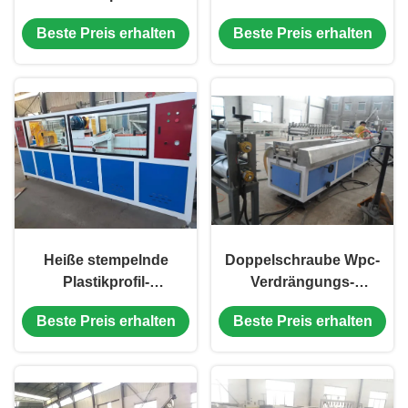
Verdrängungs-Linie
Breite PVC-Profil-
Beste Preis erhalten
Beste Preis erhalten
UPVC-Profil-
Verdrängungs-
Verdrängungs-
Maschinen-Fenster-
Maschine
Decken-WPC
Heiße stempelnde
Doppelschraube Wpc-
Plastikprofil-
Verdrängungs-
Verdrängungs-Linie
Maschine PVC-Profil-
Beste Preis erhalten
Beste Preis erhalten
300mm Breite PVC-
Verdrängungs-
Profil-Extruder
Maschine