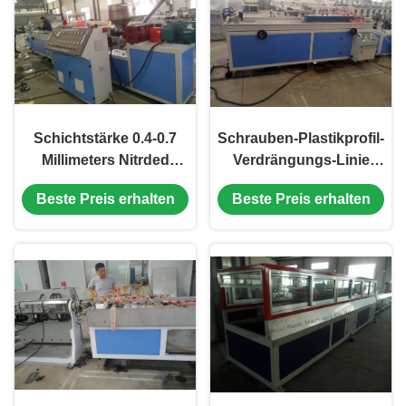
Schichtstärke 0.4-0.7
Schrauben-Plastikprofil-
Millimeters Nitrded
Verdrängungs-Linie
Plastikprofil-
380V 50HZ des Doppelt-
Beste Preis erhalten
Beste Preis erhalten
Verdrängungs-Linie
SJSZ65X132
CER ISO9001 Zertifikat