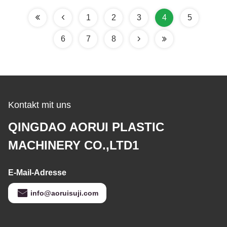
1
2
3
4
5
6
7
8
Kontakt mit uns
QINGDAO AORUI PLASTIC
MACHINERY CO.,LTD1
E-Mail-Adresse
info@aoruisuji.com