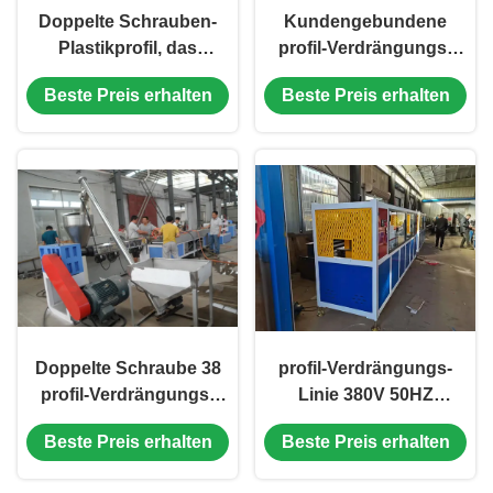
Doppelte Schrauben-
Kundengebundene
Plastikprofil, das
profil-Verdrängungs-
Fertigungsstraße 380V
Linie 380V 50HZ
Beste Preis erhalten
Beste Preis erhalten
50HZ bildet
Plastikmit 1-jähriger
Garantie
Doppelte Schraube 38
profil-Verdrängungs-
profil-Verdrängungs-
Linie 380V 50HZ
Linie 1-jährige Garantie
Plastikmit 38 Moaia
Beste Preis erhalten
Beste Preis erhalten
Moaia Plastik
Schrauben-Material